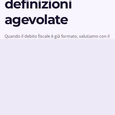
definizioni
agevolate
Quando il debito fiscale è già formato, valutiamo con il
cliente le opzioni disponibili: rateizzazioni ordinarie,
istituti deflattivi del contenzioso, accertamenti con
adesione, definizioni agevolate quando la normativa le
prevede. L’obiettivo è trovare la soluzione più
sostenibile, senza lasciare aperte posizioni che nel
tempo si aggravano.